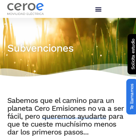
Ir
al
contenido
ADMINISTRADORES DE FINCAS
Solicita estudio
Subvenciones
Te llamamos
Sabemos que el camino para un
planeta Cero Emisiones no va a ser
fácil, pero
queremos ayudarte
para
que te cueste muchísimo menos
dar los primeros pasos...