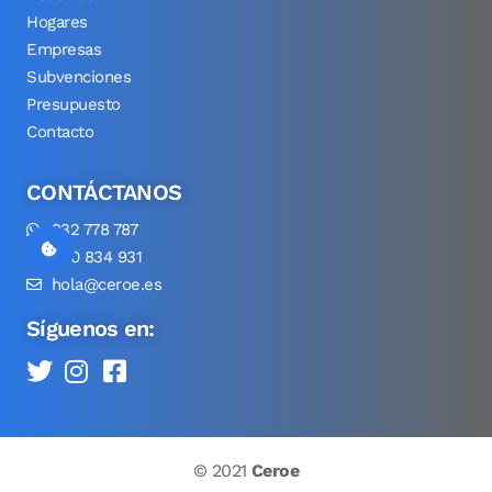
Hogares
Empresas
Subvenciones
Presupuesto
Contacto
CONTÁCTANOS
932 778 787
900 834 931
hola@ceroe.es
Síguenos en:
© 2021
Ceroe